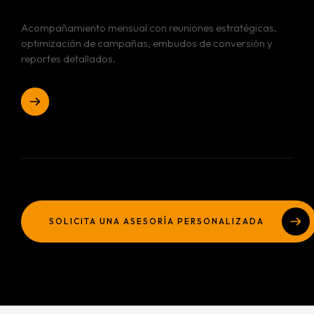
Acompañamiento mensual con reuniones estratégicas,
optimización de campañas, embudos de conversión y
reportes detallados.
Inicio
Sobre Nosótros
Portafólio
SOLICITA UNA ASESORÍA PERSONALIZADA
Servicios
Contacto
BRANDING Y DISEÑO DE IDENTIDAD
DISEÑO WEB
Blog